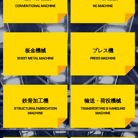
CONVENTIONAL MACHINE
NC MACHINE
板金機械
プレス機
SHEET METAL MACHINE
PRESS MACHINE
鉄骨加工機
輸送・荷役機械
STRUCTURAL FABRICATION
TRANSPORTING & HANDLING
MACHINE
MACHINE