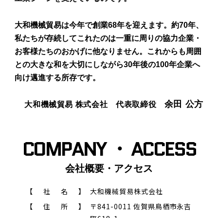
大和機械貿易は今年で創業68年を迎えます。約70年、
私たちが存続してこれたのは一重に周りの協力企業・
お客様たちのおかげに他なりません。これからも周囲
との大きな和を大切にしながら30年後の100年企業へ
向け邁進する所存です。
余田 公方
大和機械貿易 株式会社 代表取締役
COMPANY ・ ACCESS
会社概要・アクセス
【
社
名
】
大和機械貿易株式会社
【
住
所
】
〒841-0011
佐賀県鳥栖市永吉