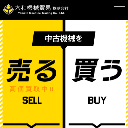
中古機械を
高 価 買 取 中 !!
SELL
BUY