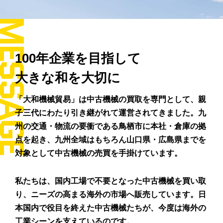
ESSAGE
100年企業を目指して
大きな和を大切に
「大和機械貿易」は中古機械の買取を専門として、親
子三代にわたり引き継がれて運営されてきました。九
州の交通・物流の要衝である鳥栖市に本社・倉庫の拠
点を起き、九州全域はもちろん山口県・広島県までを
対象として中古機械の売買を手掛けています。
私たちは、国内工場で不要となった中古機械を買い取
り、ニーズの高まる海外の市場へ販売しています。日
本国内で役目を終えた中古機械たちが、今度は海外の
工業シーンを支えているのです。