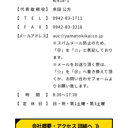
町618-1
【
代
表
取
締
役
】
余田 公方
【
T
E
L
】
0942-83-1711
【
F
A
X
】
0942-83-3216
【
メ
ー
ル
ア
ド
レ
ス
】
auc☆yamatokikai.co.jp
※スパムメール防止のため、
「＠」を「☆」と表記しており
ます。
※メールをお送り頂く際は、
「☆」を「＠」へ書き換えて頂
くか、お問い合わせフォームよ
りお願い致します。
【
時
間
】
8:30～17:30
【
定
休
日
】
日・祝・第1土曜・第3土曜
会社概要・アクセス 詳細へ