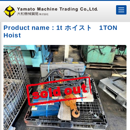
Product name：1t ホイスト 1TON
Hoist